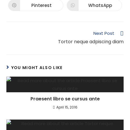
new
new
Pinterest
WhatsApp
Opens
Opens
window
window
in
in
a
a
new
new
window
window
Read
Next Post
more
Tortor neque adpiscing diam
articles
YOU MIGHT ALSO LIKE
Praesent libro se cursus ante
April 15, 2016