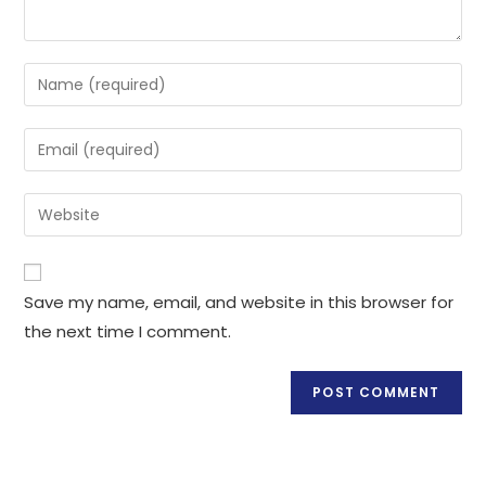
Enter
your
name
Enter
or
your
username
email
Enter
to
address
your
comment
to
website
comment
URL
Save my name, email, and website in this browser for
(optional)
the next time I comment.