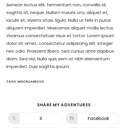
Aenean lectus elit, fermentum non, convallis id,
sagittis at, neque. Nullam mauris orci, aliquet et,
iaculis et, viverra vitae, ligula. Nulla ut felis in purus
aliquam imperdiet. Maecenas aliquet mollis lectus.
Vivamus consectetuer risus et tortor. Lorem ipsum
dolor sit amet, consectetur adipiscing elit. Integer
nec odio. Praesent libero. Sed cursus ante dapibus
diam. Sed nisi. Nulla quis sem at nibh elementum
imperdiet. Duis sagittis ipsum.
TAGS:
MISCELLANEOUS
SHARE
SHARE MY ADVENTURES
THIS
CONTENT
X
Facebook
Opens
Opens
in
in
a
a