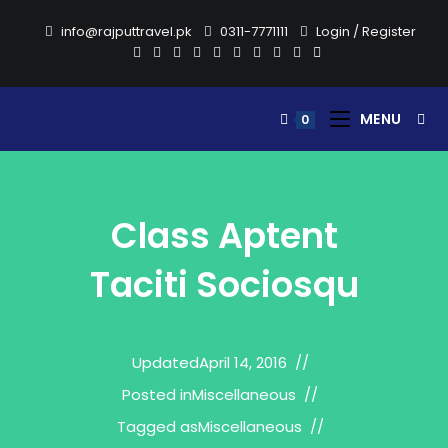
Skip
info@rajputtravel.pk
0311-7771111
Login
/
Register
to
content
MENU
0
Class Aptent
Taciti Sociosqu
Updated
April 14, 2016
Posted in
Miscellaneous
Tagged as
Miscellaneous