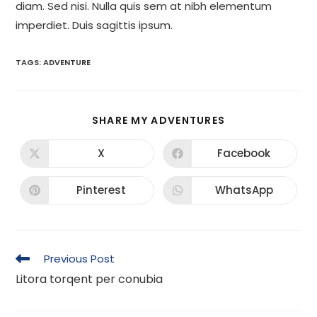
diam. Sed nisi. Nulla quis sem at nibh elementum
imperdiet. Duis sagittis ipsum.
TAGS:
ADVENTURE
SHARE
SHARE MY ADVENTURES
THIS
CONTENT
X
Facebook
Opens
Opens
in
in
a
a
new
new
Pinterest
WhatsApp
Opens
Opens
window
window
in
in
a
a
new
new
window
window
Read
Previous Post
more
Litora torqent per conubia
articles